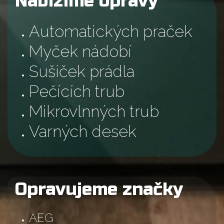
Nabízíme opravy
Automatických praček
Myček nádobí
Sušiček prádla
Pečících trub
Mikrovlnných trub
Varných desek
Opravujeme značky
AEG